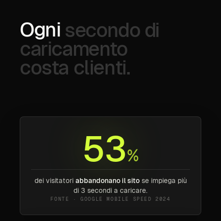
Ogni
secondo
di
caricamento
costa
clienti.
53
%
dei visitatori
abbandonano il sito
se impiega più
di 3 secondi a caricare.
FONTE · GOOGLE MOBILE SPEED 2024