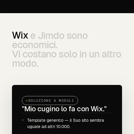
Wix
e
Jimdo
sono
economici.
Vi
costano
solo
in
un
altro
modo.
SOLUZIONE A MODULI
"Mio cugino lo fa con Wix."
Template generico — il Suo sito sembra
uguale ad altri 10.000.