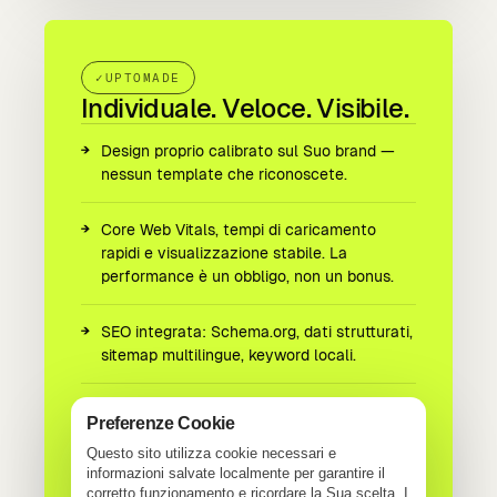
UPTOMADE
Individuale. Veloce. Visibile.
Design proprio calibrato sul Suo brand —
nessun template che riconoscete.
Core Web Vitals, tempi di caricamento
rapidi e visualizzazione stabile. La
performance è un obbligo, non un bonus.
SEO integrata: Schema.org, dati strutturati,
sitemap multilingue, keyword locali.
Tre lingue di serie. Altre lingue su richiesta.
Preferenze Cookie
Route pulite per lingua.
Questo sito utilizza cookie necessari e
informazioni salvate localmente per garantire il
Hosting UE, GDPR come architettura — non
corretto funzionamento e ricordare la Sua scelta. I