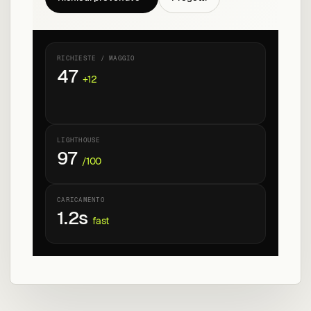
RICHIESTE / MAGGIO
47
+12
LIGHTHOUSE
97
/100
CARICAMENTO
1.2s
fast