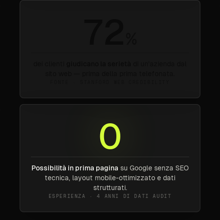
72
%
dei clienti
giudicano la serietà
di un'azienda dal
sito web — prima della prima telefonata.
FONTE · STANFORD WEB CREDIBILITY
0
Possibilità in prima pagina
su Google senza SEO
tecnica, layout mobile-ottimizzato e dati
strutturati.
ESPERIENZA · 4 ANNI DI DATI AUDIT