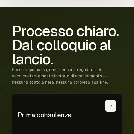
Processo
chiaro.
Dal
colloquio
al
lancio.
Passo dopo passo, con feedback regolare. Lei
vede costantemente lo stato di avanzamento —
nessuna scatola nera, nessuna sorpresa alla fine.
⌖
Prima consulenza