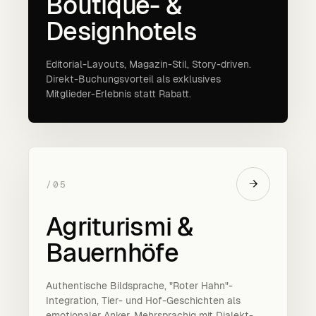
Boutique- &
Designhotels
Editorial-Layouts, Magazin-Stil, Story-driven.
Direkt-Buchungs­vorteil als exklusives
Mitglieder-Erlebnis statt Rabatt.
→
/05
Agriturismi &
Bauernhöfe
Authentische Bildsprache, "Roter Hahn"-
Integration, Tier- und Hof-Geschichten als
emotionaler Anker. Mehrsprachig mit Dialekt-