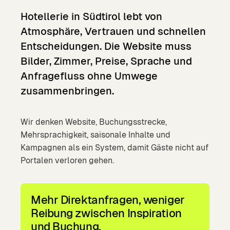
Hotellerie
in
Südtirol
lebt
von
Atmosphäre,
Vertrauen
und
schnellen
Entscheidungen.
Die
Website
muss
Bilder,
Zimmer,
Preise,
Sprache
und
Anfragefluss
ohne
Umwege
zusammenbringen.
Wir denken Website, Buchungsstrecke,
Mehrsprachigkeit, saisonale Inhalte und
Kampagnen als ein System, damit Gäste nicht auf
Portalen verloren gehen.
Mehr Direktanfragen, weniger
Reibung zwischen Inspiration
und Buchung.