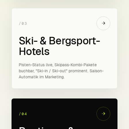
→
/03
Ski- & Bergsport-
Hotels
Pisten-Status live, Skipass-Kombi-Pakete
buchbar, "Ski-in / Ski-out" prominent. Saison-
Auto­matik im Marketing.
→
/04