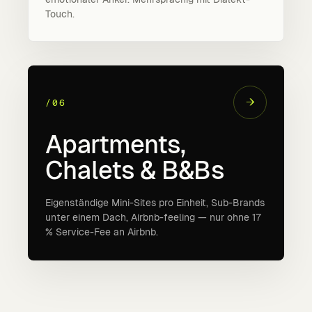
Touch.
→
/06
Apartments,
Chalets & B&Bs
Eigenständige Mini-Sites pro Einheit, Sub-Brands
unter einem Dach, Airbnb-feeling — nur ohne 17
% Service-Fee an Airbnb.